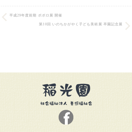
平成29年度前期 ポポロ展 開催
第10回 いのちかがやく子ども美術展 卒園記念展