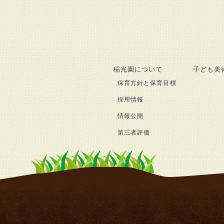
稲光園について
子ども美
保育方針と保育目標
採用情報
情報公開
第三者評価