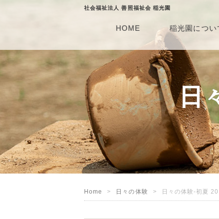
社会福祉法人 善照福祉会 稲光園
HOME
稲光園につい
日々
Home
日々の体験
日々の体験-初夏 20