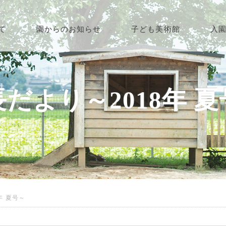
て
園からのお知らせ
子ども美術館
入
だより～2018年 
年 夏号～