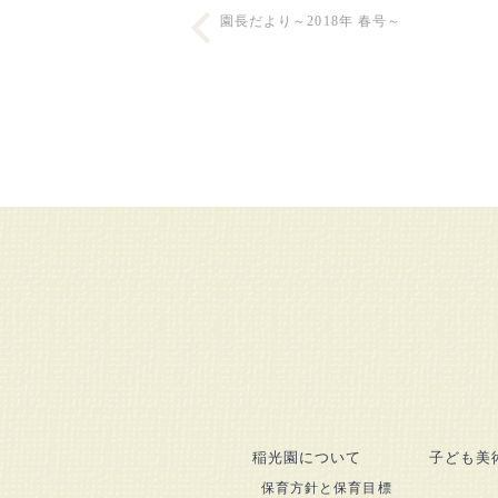
園長だより～2018年 春号～
稲光園について
子ども美
保育方針と保育目標