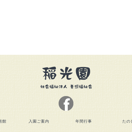
術館
入園ご案内
年間行事
たの