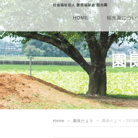
社会福祉法人 善照福祉会 稲光園
HOME
稲光園につい
園長
Home
園長だより
園長だより～2018